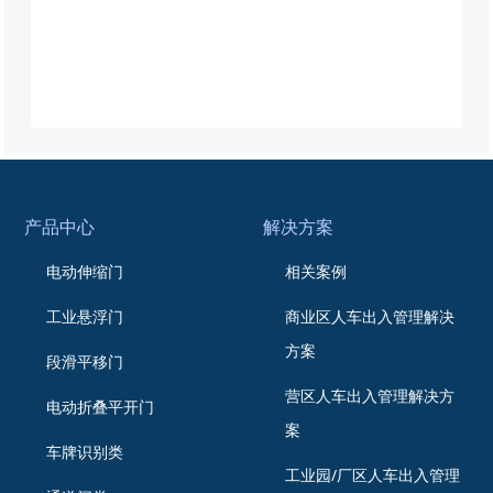
手机APP可远程操控。
我们的升降柱系统，已广泛应用于 小区、学
校、医院、政府、国央企等对安全有要求的重
要场所。每一套出厂的产品，都承载着我们对
品质的追求。选择启功，就是选择一份在关键
时刻的安心保障。
产品中心
解决方案
安全，不应是笨重的负担，而应是隐形的智慧
与关键时刻的保障力量。
电动伸缩门
相关案例
工业悬浮门
商业区人车出入管理解决
是时候，升级您的安全防线了。选择启功，让
您安心加倍
方案
段滑平移门
营区人车出入管理解决方
电动折叠平开门
案
车牌识别类
工业园/厂区人车出入管理