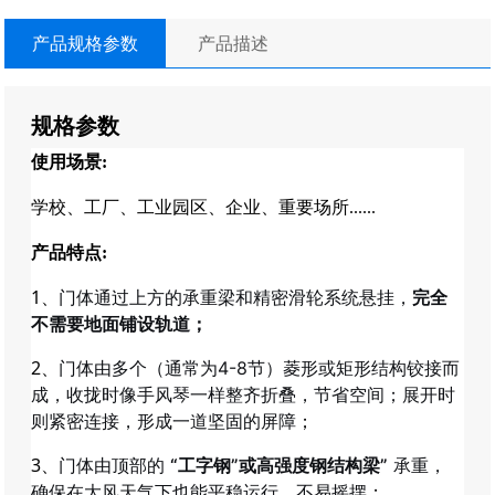
产品规格参数
产品描述
规格参数
使用场景:
学校、工厂、
工业园区
、企业、重要场所......
产品特点:
1、
门体通过上方的承重梁和精密滑轮系统悬挂，
完全
不需要地面铺设轨道；
2、
门体由多个（通常为4-8节）菱形或矩形结构铰接而
成，收拢时像手风琴一样整齐折叠，节省空间；展开时
；
则紧密连接，形成一道坚固的屏障
3、
门体由顶部的
“工字钢”或高强度钢结构梁”
承重，
；
确保在大风天气下也能平稳运行，不易摇摆