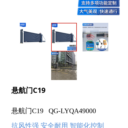
悬航门C19
悬航门C19 QG-LYQA49000
抗风性强
安全耐用
智能化控制