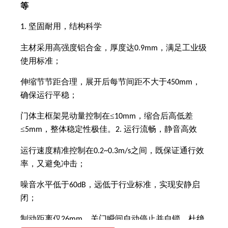
等
坚固耐用，结构科学
1.
主材采用高强度铝合金，厚度达
，满足工业级
0.9mm
使用标准；
伸缩节节距合理，展开后每节间距不大于
，
450mm
确保运行平稳；
门体主框架晃动量控制在≤
，缩合后高低差
10mm
≤
，整体稳定性极佳。
运行流畅，静音高效
5mm
2.
运行速度精准控制在
之间，既保证通行效
0.2~0.3m/s
率，又避免冲击；
噪音水平低于
，远低于行业标准，实现安静启
60dB
闭；
制动距离仅
，关门瞬间自动停止并自锁，杜绝
26mm