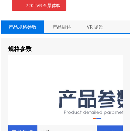
夹人风险。
720° VR 全景体验
多重安全保障，智能防护
3.
产品规格参数
产品描述
VR 场景
配备感应防撞功能，关门时距前方物体
内即
200mm
自动停止或返回，保护行人安全；
控制器具备过流、过载、失压
欠压多重保护机制，
/
规格参数
断电后无法自动重启，防止误操作；
接地电阻低至
Ω，绝缘性能优异，保障用电安
0.04
全。
灵活组合，适配多样场景
4.
可独立安装，也可与车牌识别系统、道闸、人行小门
等设备联动，构建智能化出入口管理系统。